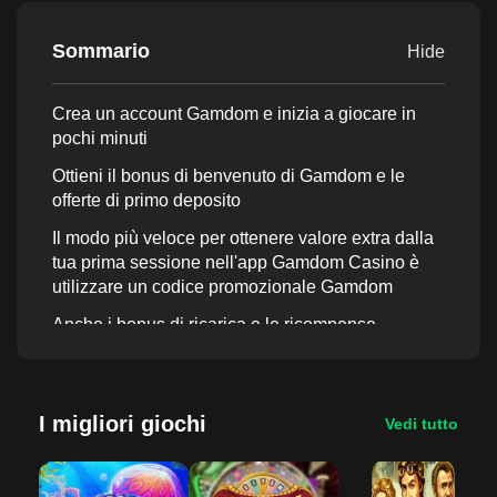
Sommario
Hide
Crea un account Gamdom e inizia a giocare in
pochi minuti
Ottieni il bonus di benvenuto di Gamdom e le
offerte di primo deposito
Il modo più veloce per ottenere valore extra dalla
tua prima sessione nell'app Gamdom Casino è
utilizzare un codice promozionale Gamdom
Anche i bonus di ricarica e le ricompense
giornaliere sono molto utili
Ricompense giornaliere
I migliori giochi
Opzioni di pagamento
Vedi tutto
Puoi ottenere rapidamente i tuoi soldi da
Gamdom