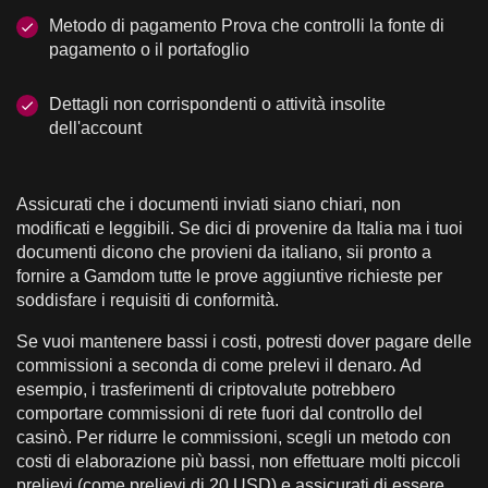
Metodo di pagamento Prova che controlli la fonte di
pagamento o il portafoglio
Dettagli non corrispondenti o attività insolite
dell'account
Assicurati che i documenti inviati siano chiari, non
modificati e leggibili. Se dici di provenire da Italia ma i tuoi
documenti dicono che provieni da italiano, sii pronto a
fornire a Gamdom tutte le prove aggiuntive richieste per
soddisfare i requisiti di conformità.
Se vuoi mantenere bassi i costi, potresti dover pagare delle
commissioni a seconda di come prelevi il denaro. Ad
esempio, i trasferimenti di criptovalute potrebbero
comportare commissioni di rete fuori dal controllo del
casinò. Per ridurre le commissioni, scegli un metodo con
costi di elaborazione più bassi, non effettuare molti piccoli
prelievi (come prelievi di 20 USD) e assicurati di essere