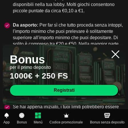
disponibili nella tua lobby. Molti giochi consentono
piccole puntate da circa €0,10 a €1.
Da asporto:
Per far sì che tutto proceda senza intoppi,
l'importo minimo che puoi prelevare è solitamente
superiore all'importo minimo che puoi depositare. Di
solito è compreso tra €20 e €50. Nella maggior parte
dei casi, ci sono dei limiti a quanto è possibile
Bonus
prelevare per transazione e al giorno. Questi limiti
potrebbero cambiare a seconda che tu abbia
per il primo deposito
completato o meno i controlli di identità.
1000€ + 250 FS
Registrati
Cosa può cambiare i tuoi limiti?
Se hai appena iniziato, i tuoi limiti potrebbero essere
più bassi fino a quando non effettui il tuo primo
pagamento riuscito. Per quanto riguarda le
App
Bonus
Menù
Codice promozionale
Bonus senza deposito
scommesse, vanno da €0,10 a €1 fino a €500 per