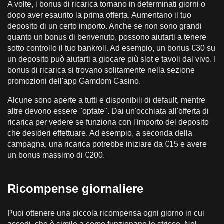
A volte, i bonus di ricarica tornano in determinati giorni o
dopo aver esaurito la prima offerta. Aumentano il tuo
deposito di un certo importo. Anche se non sono grandi
quanto un bonus di benvenuto, possono aiutarti a tenere
sotto controllo il tuo bankroll. Ad esempio, un bonus €30 su
un deposito può aiutarti a giocare più slot e tavoli dal vivo. I
bonus di ricarica si trovano solitamente nella sezione
promozioni dell'app Gamdom Casino.
Alcune sono aperte a tutti e disponibili di default, mentre
altre devono essere "optate". Dai un'occhiata all'offerta di
ricarica per vedere se funziona con l'importo del deposito
che desideri effettuare. Ad esempio, a seconda della
campagna, una ricarica potrebbe iniziare da €15 e avere
un bonus massimo di €200.
Ricompense giornaliere
Puoi ottenere una piccola ricompensa ogni giorno in cui