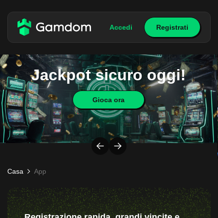
Accedi
Registrati
Jackpot sicuro oggi!
Gioca ora
Casa
App
Registrazione rapida, grandi vincite e