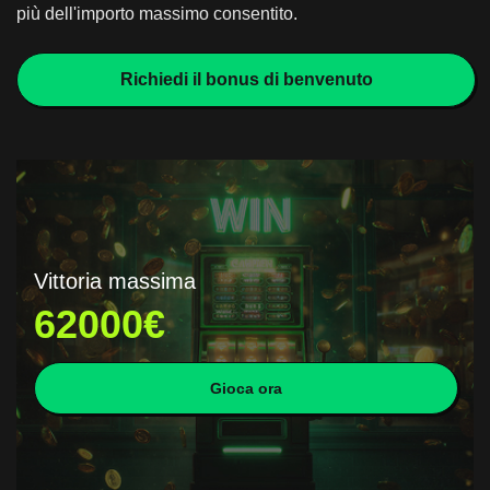
più dell'importo massimo consentito.
Richiedi il bonus di benvenuto
Vittoria massima
62000€
Gioca ora