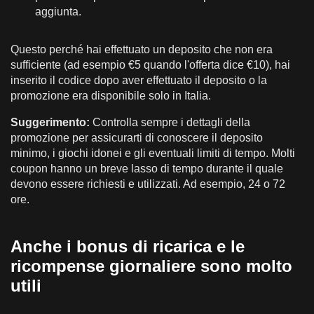
aggiunta.
Questo perché hai effettuato un deposito che non era
sufficiente (ad esempio €5 quando l'offerta dice €10), hai
inserito il codice dopo aver effettuato il deposito o la
promozione era disponibile solo in Italia.
Suggerimento:
Controlla sempre i dettagli della
promozione per assicurarti di conoscere il deposito
minimo, i giochi idonei e gli eventuali limiti di tempo. Molti
coupon hanno un breve lasso di tempo durante il quale
devono essere richiesti e utilizzati. Ad esempio, 24 o 72
ore.
Anche i bonus di ricarica e le
ricompense giornaliere sono molto
utili