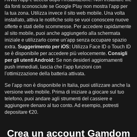
da fonti sconosciute se Google Play non mostra l'app per
la tua zona. Utilizza invece il sito web mobile. Una volta
installato, attiva le notifiche solo se vuoi conoscere nuove
offerte e stati delle scommesse. Per accedere rapidamente
al sito mobile, puoi anche aggiungerlo alla schermata
iniziale e utilizzarlo come un'app senza occupare spazio
extra.
Suggerimento per iOS:
Utilizza Face ID o Touch ID
se è disponibile per accedere più velocemente.
Consigli
per gli utenti Android:
Se non desideri aggiornamenti
push immediati, lascia che l'app funzioni con
l'ottimizzazione della batteria attivata.
Se l'app non è disponibile in Italia, puoi utilizzare anche la
versione web mobile. Prima di iniziare a giocare sul tuo
telefono, puoi andare agli strumenti del cassiere e
aggiungere denaro al tuo conto. Ad esempio, potresti
depositare €20.
Crea un account Gamdom