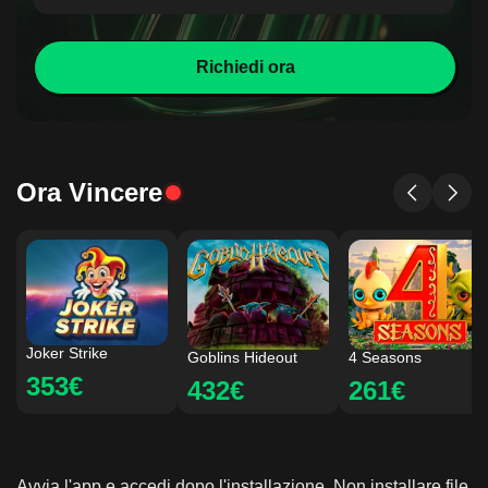
Richiedi ora
Ora Vincere
Joker Strike
Goblins Hideout
4 Seasons
353€
432€
261€
Avvia l'app e accedi dopo l'installazione. Non installare file