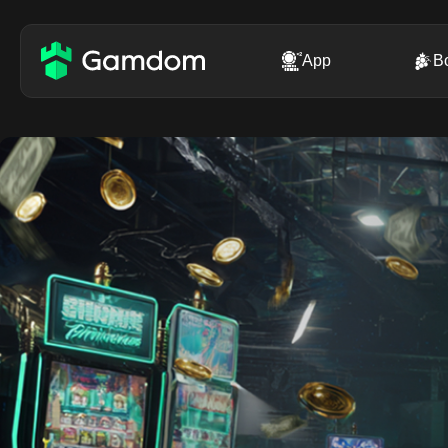
App
B