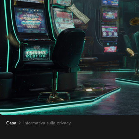
Casa
Informativa sulla privacy