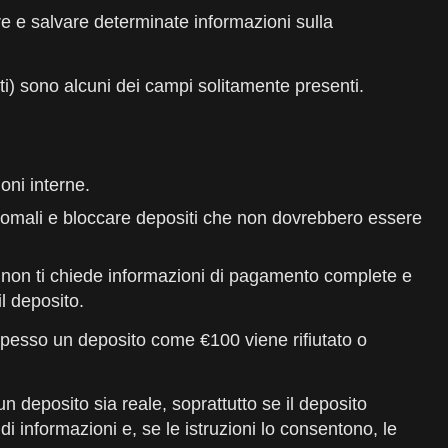
e e salvare determinate informazioni sulla
ti) sono alcuni dei campi solitamente presenti.
oni interne.
 anomali e bloccare depositi che non dovrebbero essere
 non ti chiede informazioni di pagamento complete e
l deposito.
 Spesso un deposito come €100 viene rifiutato o
 deposito sia reale, soprattutto se il deposito
 informazioni e, se le istruzioni lo consentono, le