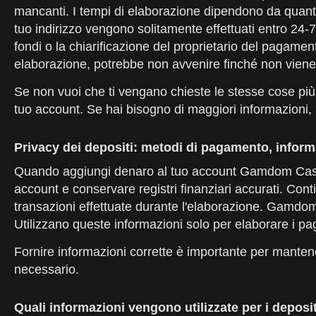
mancanti. I tempi di elaborazione dipendono da quanto è
tuo indirizzo vengono solitamente effettuati entro 24-7
fondi o la chiarificazione del proprietario del pagame
elaborazione, potrebbe non avvenire finché non viene
Se non vuoi che ti vengano chieste le stesse cose più d
tuo account. Se hai bisogno di maggiori informazioni, 
Privacy dei depositi: metodi di pagamento, informaz
Quando aggiungi denaro al tuo account Gamdom Casino,
account e conservare registri finanziari accurati. Conti
transazioni effettuate durante l'elaborazione. Gamdom c
Utilizzano queste informazioni solo per elaborare i paga
Fornire informazioni corrette è importante per mantene
necessario.
Quali informazioni vengono utilizzate per i deposi