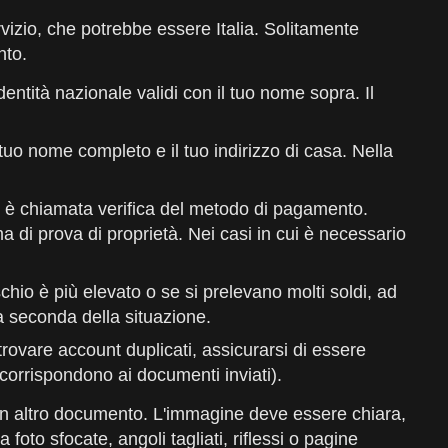
vizio, che potrebbe essere Italia. Solitamente
nto.
entità nazionale validi con il tuo nome sopra. Il
uo nome completo e il tuo indirizzo di casa. Nella
i è chiamata verifica del metodo di pagamento.
ma di prova di proprietà. Nei casi in cui è necessario
schio è più elevato o se si prelevano molti soldi, ad
a seconda della situazione.
trovare account duplicati, assicurarsi di essere
 corrispondono ai documenti inviati).
 un altro documento. L'immagine deve essere chiara,
oto sfocate, angoli tagliati, riflessi o pagine