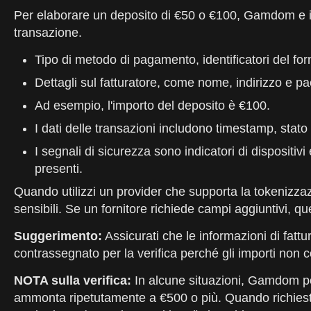
Per elaborare un deposito di €50 o €100, Gamdom e i s
transazione.
Tipo di metodo di pagamento, identificatori del for
Dettagli sul fatturatore, come nome, indirizzo e pa
Ad esempio, l'importo del deposito è €100.
I dati delle transazioni includono timestamp, stato
I segnali di sicurezza sono indicatori di disposit
presenti.
Quando utilizzi un provider che supporta la tokenizz
sensibili. Se un fornitore richiede campi aggiuntivi, q
Suggerimento:
Assicurati che le informazioni di fatt
contrassegnato per la verifica perché gli importi non 
NOTA sulla verifica:
In alcune situazioni, Gamdom pot
ammonta ripetutamente a €500 o più. Quando richiesto, 