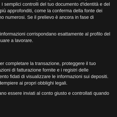
I semplici controlli del tuo documento d'identità e del
i più approfonditi, come la conferma della fonte dei
o numerosi. Se il prelievo è ancora in fase di
e informazioni corrispondano esattamente al profilo del
nuare a lavorare.
r completare la transazione, proteggere il tuo
ni di fatturazione fornite e i registri delle
o fidati di visualizzare le informazioni sui depositi.
dempiere ai propri obblighi legali.
o essere inviati al conto giusto e controllati quando