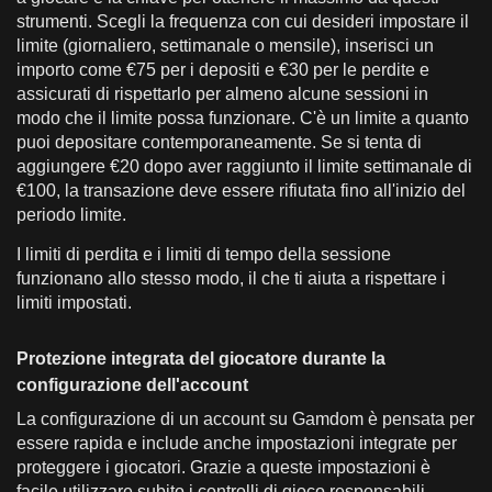
strumenti. Scegli la frequenza con cui desideri impostare il
limite (giornaliero, settimanale o mensile), inserisci un
importo come €75 per i depositi e €30 per le perdite e
assicurati di rispettarlo per almeno alcune sessioni in
modo che il limite possa funzionare. C'è un limite a quanto
puoi depositare contemporaneamente. Se si tenta di
aggiungere €20 dopo aver raggiunto il limite settimanale di
€100, la transazione deve essere rifiutata fino all'inizio del
periodo limite.
I limiti di perdita e i limiti di tempo della sessione
funzionano allo stesso modo, il che ti aiuta a rispettare i
limiti impostati.
Protezione integrata del giocatore durante la
configurazione dell'account
La configurazione di un account su Gamdom è pensata per
essere rapida e include anche impostazioni integrate per
proteggere i giocatori. Grazie a queste impostazioni è
facile utilizzare subito i controlli di gioco responsabili.