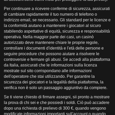
Per continuare a ricevere conferme di sicurezza, assicurati
di cambiare rapidamente il tuo numero di telefono o
indirizzo email, se necessario. Gli standard per le licenze e
la conformità aiutano a mantenere i giocatori al sicuro
stabilendo aspettative di equità, sicurezza e responsabilità
operativa. Nella maggior parte dei casi, un casinò
autorizzato deve mantenere chiare le proprie regole,
controllare i documenti d'identità e l'età delle persone e
seguire procedure che possono aiutare a risolvere le
controversie e fermare gli abusi. Se accedi alla piattaforma
da Italia, assicurati che le informazioni sulla licenza
mostrate sul sito corrispondano alle informazioni
dell'operatore che stai utilizzando. Per garantire la
sicurezza dei giocatori e la legalità della piattaforma, la
verifica non è solo un passaggio aggiuntivo da compiere.
Se ti viene chiesto di firmare assegni, sii pronto a mostrare
la prova di chi sei e che possiedi i soldi. Ciò può accadere
dopo una richiesta di prelievo di 300 €, quando vengono
modificate informazioni importanti sull'account o quando