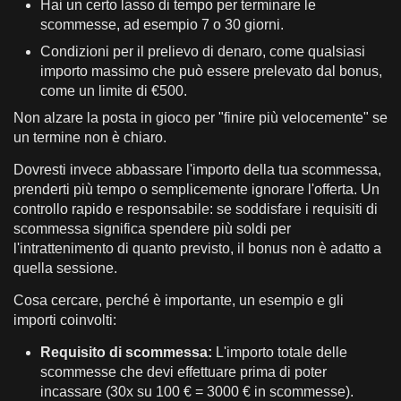
Hai un certo lasso di tempo per terminare le
scommesse, ad esempio 7 o 30 giorni.
Condizioni per il prelievo di denaro, come qualsiasi
importo massimo che può essere prelevato dal bonus,
come un limite di €500.
Non alzare la posta in gioco per "finire più velocemente" se
un termine non è chiaro.
Dovresti invece abbassare l'importo della tua scommessa,
prenderti più tempo o semplicemente ignorare l'offerta. Un
controllo rapido e responsabile: se soddisfare i requisiti di
scommessa significa spendere più soldi per
l'intrattenimento di quanto previsto, il bonus non è adatto a
quella sessione.
Cosa cercare, perché è importante, un esempio e gli
importi coinvolti:
Requisito di scommessa:
L'importo totale delle
scommesse che devi effettuare prima di poter
incassare (30x su 100 € = 3000 € in scommesse).