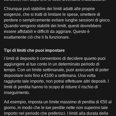
Chiunque può stabilire dei limiti adatti alle proprie
esigenze, che si tratti di limitare le spese, smettere di
perdere o semplicemente evitare lunghe sessioni di gioco.
Quando vengono stabiliti dei limiti, questi dovrebbero
essere affidabili e difficili da aggirare. Questo è
esattamente ciò che li fa funzionare.
Tipi di limiti che puoi impostare
I limiti di deposito ti consentono di decidere quanto puoi
aggiungere al tuo conto in un determinato periodo di
tempo. Con un limite settimanale, puoi assicurarti di poter
depositare solo fino a €100 a settimana. Una volta
raggiunto tale importo, non potrai effettuare altri depositi. I
limiti di perdita hanno lo scopo di ridurre il rischio di
inseguimento.
Ad esempio, imposta un limite massimo di perdita di €50 al
giorno, in modo che le tue perdite nette non superino tale
importo nel periodo che preferisci. I limiti alla durata della