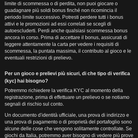
limite di scommessa o di perdita, non puoi giocare o
guadagnare più soldi bonus finché non ricomincia il
periodo limite successivo. Potresti perdere tutti i bonus
attivi e le promozioni ad essi correlati se scegli di
autoescluderti. Perdi anche qualsiasi scommessa bonus
ancora in corso. Prima di accettare il bonus, assicurati di
leggere attentamente la carta per vedere i requisiti di
scommessa, la puntata massima, il contributo al gioco e le
eventuali restrizioni di prelievo.
Per un gioco e prelievi più sicuri, di che tipo di verifica
(kyc) hai bisogno?
Potremmo richiedere la verifica KYC al momento della
registrazione, prima di effettuare un prelievo o se notiamo
segnali di rischio sul conto.
Un documento d'identità ufficiale, una prova di indirizzo e
una prova di pagamento o di proprietà del portafoglio sono
alcune delle cose che vengono solitamente controllate. Se
giochi da Italia, potremmo aver bisogno di vedere più prove