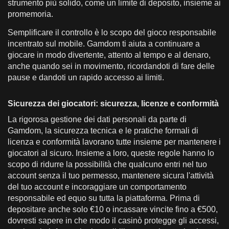
strumento più solido, come un limite di deposito, insieme ai
promemoria.
Semplificare il controllo è lo scopo del gioco responsabile
incentrato sul mobile. Gamdom ti aiuta a continuare a
giocare in modo divertente, attento al tempo e al denaro,
anche quando sei in movimento, ricordandoti di fare delle
pause e dandoti un rapido accesso ai limiti.
Sicurezza dei giocatori: sicurezza, licenze e conformità
La rigorosa gestione dei dati personali da parte di
Gamdom, la sicurezza tecnica e le pratiche formali di
licenza e conformità lavorano tutte insieme per mantenere i
giocatori al sicuro. Insieme a loro, queste regole hanno lo
scopo di ridurre la possibilità che qualcuno entri nel tuo
account senza il tuo permesso, mantenere sicura l'attività
del tuo account e incoraggiare un comportamento
responsabile ed equo su tutta la piattaforma. Prima di
depositare anche solo €10 o incassare vincite fino a €500,
dovresti sapere in che modo il casinò protegge gli accessi,