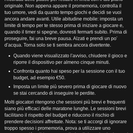
originale. Non appena appare il promemoria, controlla il
tuo umore, vedi da quanto tempo giochi e decidi se vuoi
ancora andare avanti. Utile abitudine mobile: imposta un
limite di tempo per te stesso prima di iniziare a giocare e,
quando il timer si spegne, dovresti fermarti subito. Prima di
proseguire, fai una breve pausa. Alzati e prendi un po'
d'acqua. Torna solo se ti sembra ancora divertente.
Quando viene visualizzato l'avviso, chiudere il gioco e
riporre il dispositivo per almeno cinque minuti.
Confronta quanto hai speso per la sessione con il tuo
budget, ad esempio €50.
Imposta un limite più severo prima di giocare di nuovo
se stai cercando di inseguire le perdite.
Molti giocatori ritengono che sessioni più brevi e frequenti
siano più efficaci delle maratone lunghe. Le sessioni brevi
facilitano il rispetto del budget e riducono il rischio di
prendere decisioni affrettate. Nota: se ti accorgi di ignorare
troppo spesso i promemoria, prova a utilizzare uno