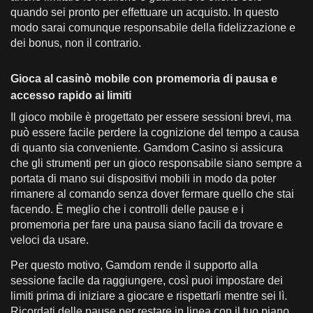
quando sei pronto per effettuare un acquisto. In questo
modo sarai comunque responsabile della fidelizzazione e
dei bonus, non il contrario.
Gioca al casinò mobile con promemoria di pausa e
accesso rapido ai limiti
Il gioco mobile è progettato per essere sessioni brevi, ma
può essere facile perdere la cognizione del tempo a causa
di quanto sia conveniente. Gamdom Casino si assicura
che gli strumenti per un gioco responsabile siano sempre a
portata di mano sui dispositivi mobili in modo da poter
rimanere al comando senza dover fermare quello che stai
facendo. È meglio che i controlli delle pause e i
promemoria per fare una pausa siano facili da trovare e
veloci da usare.
Per questo motivo, Gamdom rende il supporto alla
sessione facile da raggiungere, così puoi impostare dei
limiti prima di iniziare a giocare e rispettarli mentre sei lì.
Ricordati delle pause per restare in linea con il tuo piano