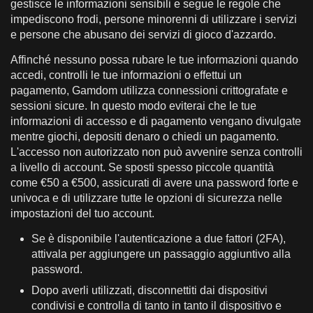
gestisce le informazioni sensibili e segue le regole che
impediscono frodi, persone minorenni di utilizzare i servizi
e persone che abusano dei servizi di gioco d'azzardo.
Affinché nessuno possa rubare le tue informazioni quando
accedi, controlli le tue informazioni o effettui un
pagamento, Gamdom utilizza connessioni crittografate e
sessioni sicure. In questo modo eviterai che le tue
informazioni di accesso e di pagamento vengano divulgate
mentre giochi, depositi denaro o chiedi un pagamento.
L'accesso non autorizzato non può avvenire senza controlli
a livello di account. Se sposti spesso piccole quantità
come €50 a €500, assicurati di avere una password forte e
univoca e di utilizzare tutte le opzioni di sicurezza nelle
impostazioni del tuo account.
Se è disponibile l'autenticazione a due fattori (2FA),
attivala per aggiungere un passaggio aggiuntivo alla
password.
Dopo averli utilizzati, disconnettiti dai dispositivi
condivisi e controlla di tanto in tanto il dispositivo e