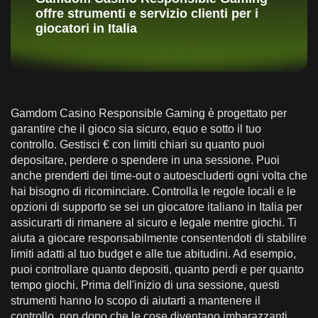
offre strumenti e servizio clienti per i
giocatori in Italia
Gamdom Casino Responsible Gaming è progettato per
garantire che il gioco sia sicuro, equo e sotto il tuo
controllo. Gestisci € con limiti chiari su quanto puoi
depositare, perdere o spendere in una sessione. Puoi
anche prenderti dei time-out o autoescluderti ogni volta che
hai bisogno di ricominciare. Controlla le regole locali e le
opzioni di supporto se sei un giocatore italiano in Italia per
assicurarti di rimanere al sicuro e legale mentre giochi. Ti
aiuta a giocare responsabilmente consentendoti di stabilire
limiti adatti al tuo budget e alle tue abitudini. Ad esempio,
puoi controllare quanto depositi, quanto perdi e per quanto
tempo giochi. Prima dell'inizio di una sessione, questi
strumenti hanno lo scopo di aiutarti a mantenere il
controllo, non dopo che le cose diventano imbarazzanti.