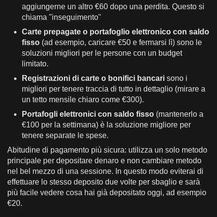
aggiungerne un altro €60 dopo una perdita. Questo si
chiama "inseguimento"
Carte prepagate o portafoglio elettronico con saldo
fisso
(ad esempio, caricare €50 e fermarsi lì) sono le
soluzioni migliori per le persone con un budget
limitato.
Registrazioni di carte o bonifici bancari
sono i
migliori per tenere traccia di tutto in dettaglio (mirare a
un tetto mensile chiaro come €300).
Portafogli elettronici con saldo fisso
(mantenerlo a
€100 per la settimana) è la soluzione migliore per
tenere separate le spese.
Abitudine di pagamento più sicura: utilizza un solo metodo
principale per depositare denaro e non cambiare metodo
nel bel mezzo di una sessione. In questo modo eviterai di
effettuare lo stesso deposito due volte per sbaglio e sarà
più facile vedere cosa hai già depositato oggi, ad esempio
€20.