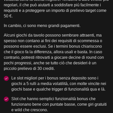
regolari, il che può aiutarti a soddisfare più facilmente i
requisiti e a proteggere un importo di prelievo target come
50 €.
In cambio, ci sono meno grandi pagamenti.
Alcuni giochi da tavolo possono sembrare attraenti, ma
spesso non contano ai fini dei requisiti di scommessa o
possono essere esclusi. Se i termini bonus chiariscono
che il gioco fa la differenza, allora usali e basta. In caso
contrario, potresti ritrovarti a giocare decine di round con
pochi progressi, anche se tutto ciò che desideri è un
piccolo prelievo di 30 crediti.
Le slot migliori per i bonus senza deposito sono i
giochi a 5 rulli a media volatilità, con molte vincite nei
giochi base e qualche trigger di funzionalità qua e là.
Slot che hanno semplici funzionalità bonus che
funzionano bene con puntate basse, come giri gratuiti
e wild che crescono.