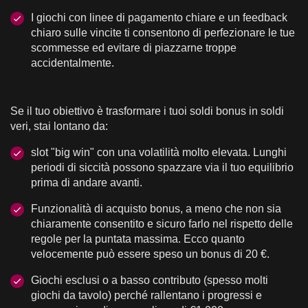
I giochi con linee di pagamento chiare e un feedback
chiaro sulle vincite ti consentono di perfezionare le tue
scommesse ed evitare di piazzarne troppe
accidentalmente.
Se il tuo obiettivo è trasformare i tuoi soldi bonus in soldi
veri, stai lontano da:
slot "big win" con una volatilità molto elevata. Lunghi
periodi di siccità possono spazzare via il tuo equilibrio
prima di andare avanti.
Funzionalità di acquisto bonus, a meno che non sia
chiaramente consentito e sicuro farlo nel rispetto delle
regole per la puntata massima. Ecco quanto
velocemente può essere speso un bonus di 20 €.
Giochi esclusi o a basso contributo (spesso molti
giochi da tavolo) perché rallentano i progressi e