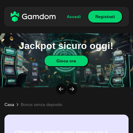
Accedi
Registrati
Jackpot sicuro oggi!
Gioca ora
Casa
Bonus senza deposito
Ottieni giri gratuiti oggi stesso con il