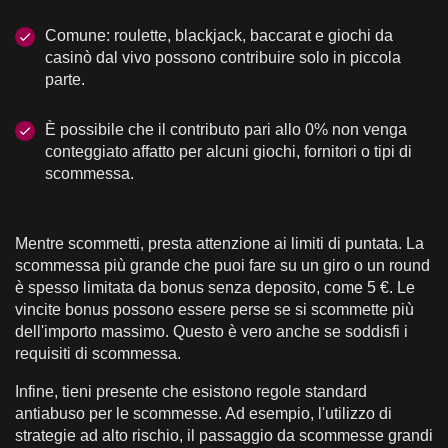
Comune: roulette, blackjack, baccarat e giochi da
casinò dal vivo possono contribuire solo in piccola
parte.
È possibile che il contributo pari allo 0% non venga
conteggiato affatto per alcuni giochi, fornitori o tipi di
scommessa.
Mentre scommetti, presta attenzione ai limiti di puntata. La
scommessa più grande che puoi fare su un giro o un round
è spesso limitata da bonus senza deposito, come 5 €. Le
vincite bonus possono essere perse se si scommette più
dell'importo massimo. Questo è vero anche se soddisfi i
requisiti di scommessa.
Infine, tieni presente che esistono regole standard
antiabuso per le scommesse. Ad esempio, l'utilizzo di
strategie ad alto rischio, il passaggio da scommesse grandi