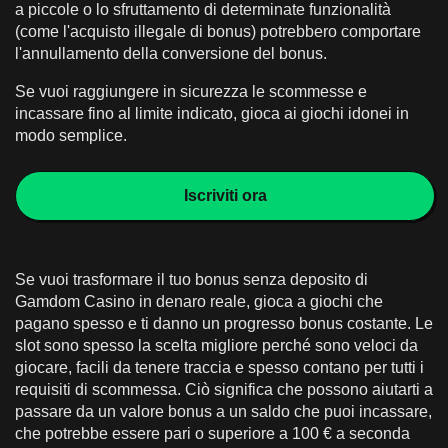
a piccole o lo sfruttamento di determinate funzionalità
(come l'acquisto illegale di bonus) potrebbero comportare
l'annullamento della conversione del bonus.
Se vuoi raggiungere in sicurezza le scommesse e
incassare fino al limite indicato, gioca ai giochi idonei in
modo semplice.
Iscriviti ora
Se vuoi trasformare il tuo bonus senza deposito di
Gamdom Casino in denaro reale, gioca a giochi che
pagano spesso e ti danno un progresso bonus costante. Le
slot sono spesso la scelta migliore perché sono veloci da
giocare, facili da tenere traccia e spesso contano per tutti i
requisiti di scommessa. Ciò significa che possono aiutarti a
passare da un valore bonus a un saldo che puoi incassare,
che potrebbe essere pari o superiore a 100 € a seconda