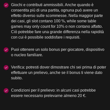
Giochi e contributi ammissibili. Anche quando è
consentita più di una partita, ognuna può avere un
effetto diverso sulle scommesse. Nella maggior parte
dei casi, gli slot contano 100 %, while some table
games may only count for 10% o non contano affatto.
Ciò potrebbe fare una grande differenza nella rapidità
con cui è possibile soddisfare i requisiti.
Puoi ottenere un solo bonus per giocatore, dispositivo
o nucleo familiare.
Verifica: potresti dover dimostrare chi sei prima di poter
effettuare un prelievo, anche se il bonus ti viene dato
subito.
Condizioni per il prelievo: in alcuni casi potrebbe
essere necessario prelevarne almeno 20 €.