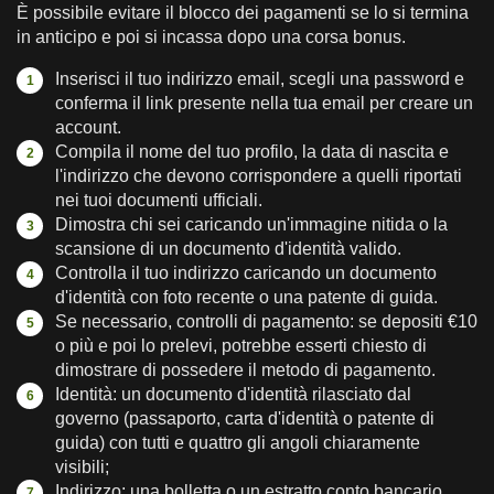
È possibile evitare il blocco dei pagamenti se lo si termina
in anticipo e poi si incassa dopo una corsa bonus.
Inserisci il tuo indirizzo email, scegli una password e
conferma il link presente nella tua email per creare un
account.
Compila il nome del tuo profilo, la data di nascita e
l'indirizzo che devono corrispondere a quelli riportati
nei tuoi documenti ufficiali.
Dimostra chi sei caricando un'immagine nitida o la
scansione di un documento d'identità valido.
Controlla il tuo indirizzo caricando un documento
d'identità con foto recente o una patente di guida.
Se necessario, controlli di pagamento: se depositi €10
o più e poi lo prelevi, potrebbe esserti chiesto di
dimostrare di possedere il metodo di pagamento.
Identità: un documento d'identità rilasciato dal
governo (passaporto, carta d'identità o patente di
guida) con tutti e quattro gli angoli chiaramente
visibili;
Indirizzo: una bolletta o un estratto conto bancario