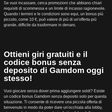
Se vuoi incassare, cerca promozioni che abbiano chiari
requisiti di scommessa e un limite di incasso ragionevole.
Quando i termini e le condizioni sono equi, un bonus più
piccolo, come 10 €, può valere di più di un'offerta più
grande, difficile da trasformare in denaro.
Ottieni giri gratuiti e il
codice bonus senza
deposito di Gamdom oggi
stesso!
Vuoi giocare senza dover prima aggiungere soldi? Esiste
un codice bonus Gamdom senza deposito solo per questa
situazione. Ti consente di ricevere una piccola offerta di
benvenuto in modo da poter dare un'occhiata alla lobby,