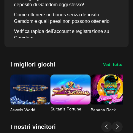
deposito di Gamdom oggi stesso!
Come ottenere un bonus senza deposito
Gamdom e quali paesi non possono ottenerlo
Verifica rapida dell'account e registrazione su
Gamdom
Procedure per la registrazione e la conferma del
tuo account
I migliori giochi
Opzioni di deposito su Gamdom: pagamenti in
Vedi tutto
criptovaluta, carte e finanziamenti immediati
Opzioni di deposito:
Sultan's Fortune
Jewels World
Banana Rock
G
I nostri vincitori