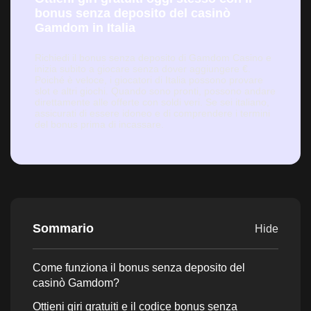
bonus senza deposito del casinò
Gamdom in Italia
Richiedi il bonus senza deposito di Gamdom Casino e
inizia subito a giocare senza dover aggiungere €.
Poiché è veloce, i giocatori di Italia possono provare
slot e altri giochi. Quando sono pronti, possono andare
direttamente alle offerte con soldi veri. Se sei italiano,
assicurati di essere idoneo e di comprendere i termini
del bonus prima di incassare.
Sommario
Hide
Come funziona il bonus senza deposito del
casinò Gamdom?
Ottieni giri gratuiti e il codice bonus senza