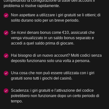
completando la configurazione di base dell'account il
problema si risolve rapidamente.
Non aspettare a utilizzare i giri gratuiti se li ottieni; di
solito durano solo per un breve periodo.
Se ricevi denaro bonus come €10, assicurati che
venga visualizzato in un saldo bonus separato e
accedi a quel saldo prima di giocare.
Hai bisogno di un nuovo account? Molti codici senza
deposito funzionano solo una volta a persona.
Una cosa che non può essere utilizzata con i giri
gratuiti sono tutti i giochi del casinò.
Scadenza: i giri gratuiti e l'attivazione del codice
potrebbero non funzionare dopo un certo periodo di
tempo.