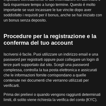
farà risparmiare tempo a lungo termine. Questo è molto
importante se vuoi incassare le tue vincite dopo aver
soddisfatto i requisiti per il bonus, anche se hai iniziato con
un bonus senza deposito.
Procedure per la registrazione e la
conferma del tuo account
Iscriversi è facile. Puoi utilizzare un indirizzo email e una
password per registrarti oppure puoi collegare un login di
terze parti supportato dal sito. Scegli una password
complessa, controlla la tua posta elettronica e assicurati
che le informazioni fornite corrispondano a quelle
contenute nei documenti che verranno utilizzati per
verificarti.
Prima dei prelievi o quando vengono raggiunti determinati
limiti, di solito viene richiesta la verifica del conto (KYC).