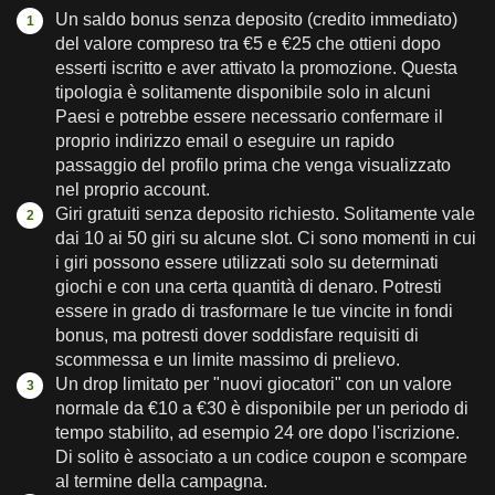
Un saldo bonus senza deposito (credito immediato)
del valore compreso tra €5 e €25 che ottieni dopo
esserti iscritto e aver attivato la promozione. Questa
tipologia è solitamente disponibile solo in alcuni
Paesi e potrebbe essere necessario confermare il
proprio indirizzo email o eseguire un rapido
passaggio del profilo prima che venga visualizzato
nel proprio account.
Giri gratuiti senza deposito richiesto. Solitamente vale
dai 10 ai 50 giri su alcune slot. Ci sono momenti in cui
i giri possono essere utilizzati solo su determinati
giochi e con una certa quantità di denaro. Potresti
essere in grado di trasformare le tue vincite in fondi
bonus, ma potresti dover soddisfare requisiti di
scommessa e un limite massimo di prelievo.
Un drop limitato per "nuovi giocatori" con un valore
normale da €10 a €30 è disponibile per un periodo di
tempo stabilito, ad esempio 24 ore dopo l'iscrizione.
Di solito è associato a un codice coupon e scompare
al termine della campagna.